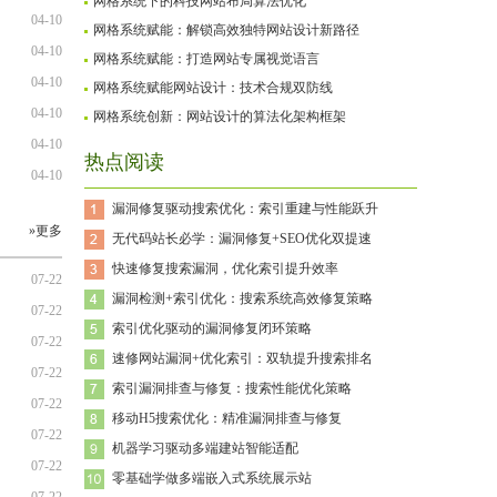
网格系统下的科技网站布局算法优化
04-10
网格系统赋能：解锁高效独特网站设计新路径
04-10
网格系统赋能：打造网站专属视觉语言
04-10
网格系统赋能网站设计：技术合规双防线
04-10
网格系统创新：网站设计的算法化架构框架
04-10
热点阅读
04-10
漏洞修复驱动搜索优化：索引重建与性能跃升
»更多
无代码站长必学：漏洞修复+SEO优化双提速
快速修复搜索漏洞，优化索引提升效率
07-22
漏洞检测+索引优化：搜索系统高效修复策略
07-22
索引优化驱动的漏洞修复闭环策略
07-22
速修网站漏洞+优化索引：双轨提升搜索排名
07-22
索引漏洞排查与修复：搜索性能优化策略
07-22
移动H5搜索优化：精准漏洞排查与修复
07-22
机器学习驱动多端建站智能适配
07-22
零基础学做多端嵌入式系统展示站