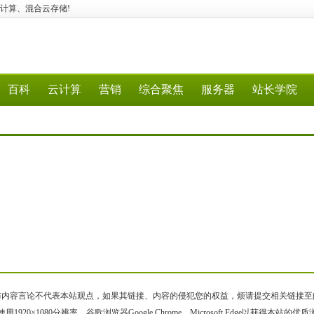
算、云计算、混合云存储!
百科
云计算
营销
综合聚焦
服务器
站长学院
容言论不代表本站观点，如果其链接、内容的侵犯您的权益，烦请提交相关链接至邮箱bqsm
用1920×1080分辨率、谷歌浏览器Google Chrome、Microsoft Edge以获得本站的优