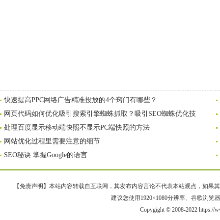
快速提高PPC网络广告精准投放的4个窍门有哪些？
网页代码如何优化吸引搜索引擎蜘蛛抓取？吸引SEO蜘蛛优化技
处理百度显示移动端快照不显示PC端快照的方法
网站优化过程里需要注意的细节
SEO秘诀 掌握Google的语言
【免责声明】本站内容转载自互联网，其发布内容言论不代表本站观点，如果其链接、
建议您使用1920×1080分辨率、谷歌浏览器Goo
Copygight © 2008-2022 https:/